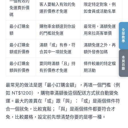
一個有效的
客人要輸入有效的免
限定特定對象，例
免運費折價
運折價券才免運
如會員或活動名單
碼
最小訂購金
購物車金額達到你設
最常用，滿額免運
全
額
的門檻就免運
用來拉高客單價
部
教
學
最小訂購金
滿額「或」有券，符
滿額免運之外，再
額或折價券
合其中一項就免運
額外發券加碼
本
頁
最小訂購金
要同時滿額「且」持
條件較嚴的特定檔
目
錄
額與折價券
有折價券才免運
期活動
最常見的做法是選「最小訂購金額」，再填一個門檻（例
如 NT$1200），購物車滿額後這個配送方式就自動變免
運。最大的差異在「或」跟「與」：「或」是兩個條件符
合一個就免，比較寬鬆；「與」是兩個條件都要符合才
免，比較嚴格，設定前先想清楚你要的是哪一種。