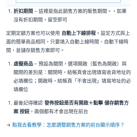
折扣期間
– 這裡是指此銷售方案的販售期間。・如果
沒有折扣期間，留空即可
定期定額方案也可以使用
自動上下線排程
。設定方式與上
面的簡單商品相同，只要填入自動上線時間、自動下線時
間，並儲存銷售方案即可。
虛擬商品
– 預設為關閉，選項開啟（藍色為開啟）與
關閉的差別是：關閉時，結帳頁會出現填寫收貨地址的
必填欄位；開啟時，結帳頁「不會出現」填寫地址的必
填欄位
最後記得確認
發佈按鈕是否有開啟＋點擊 儲存銷售方
案 按鈕
，兩個都有才會出現在前台
→
點我去看教學：怎麼調整銷售方案的前台顯示順序？