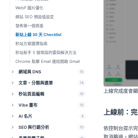
WebP 圖片優化
網站 SEO 預設值設定
發佈第一個頁面
新站上線 30 天 Checklist
秒站方案選擇指南
秒站新手 5 個常踩的雷與解決方法
Chrome 點擊 Email 連結開啟 Gmail
網域與 DNS
15
文章、分類與選單
14
上線完成度會顯
秒站頁面編輯
10
Vibe 畫布
10
上線前：完
AI 名片
4
SEO 與行銷分析
依控制台提示完
10
取消略過。網站