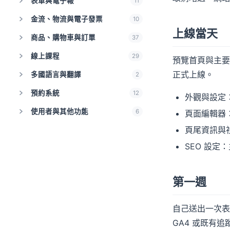
表單與電子報
11
金流、物流與電子發票
10
上線當天
商品、購物車與訂單
37
線上課程
29
預覽首頁與主要
正式上線。
多國語言與翻譯
2
預約系統
12
外觀與設定：
使用者與其他功能
6
頁面編輯器
頁尾資訊與社
SEO 設定
第一週
自己送出一次表單
GA4 或既有