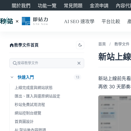
關於我們
功能一覽
常見問題
金流申請
內容代
AI SEO 速攻學
平台比較
首頁
/
教學文件
教學文件首頁
新站上線 3
快速入門
13
新站上線前先看
再依 30 天
上線完成度與網站狀態
匯出、匯入與還原網站設定
秒站免費試用流程
網站控制台總覽
首頁圖設計
AI 架站後內容微調