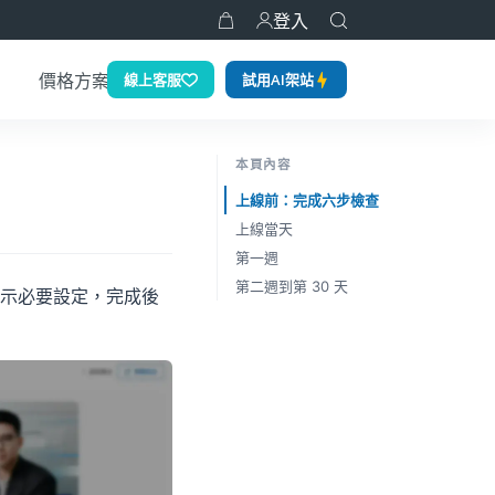
登入
熱門
線上客服
試用AI架站
價格方案
本頁內容
上線前：完成六步檢查
上線當天
第一週
第二週到第 30 天
示必要設定，完成後