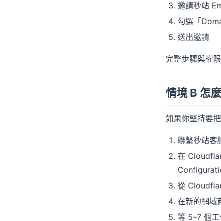
邀請秒站 Em
勾選「Domai
送出邀請
完整步驟與權限
情境 B 
如果你堅持要把網
聯繫秒站客服
在 Cloudfl
Configurat
從 Cloud
在新的網域商
等 5–7 