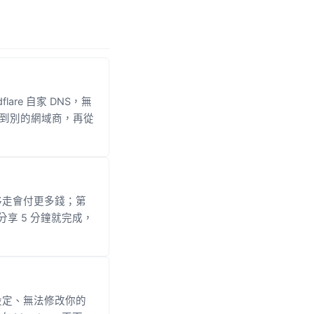
dflare 自家 DNS，無
轉）到別的網域商，再從
），移走會付更多錢；第
限分享 5 分鐘就完成，
與相關設定、無法修改你的