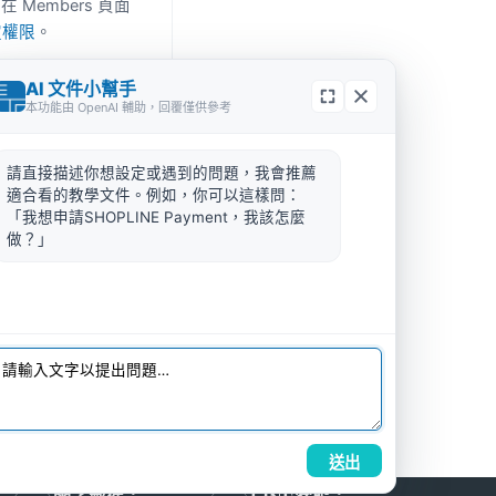
embers 頁面
設定權限
。
AI 文件小幫手
本功能由 OpenAI 輔助，回覆僅供參考
flare SSL 跟秒站
密模式，確保網站全程
請直接描述你想設定或遇到的問題，我會推薦
適合看的教學文件。例如，你可以這樣問：
「我想申請SHOPLINE Payment，我該怎麼
做？」
下一篇 →
di Nameserver 設定
送出