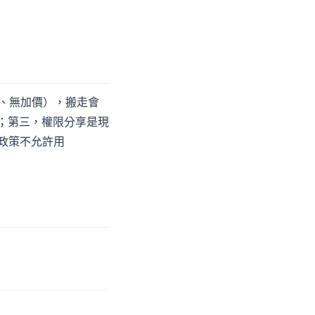
界最低、無加價），搬走會
最好；第三，權限分享是現
 政策不允許用