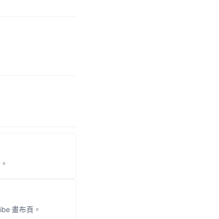
可。
be 畫布頁。