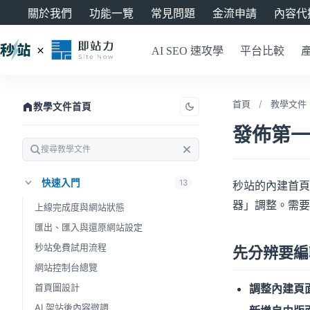
關於我們
功能一覽
常見問題
金流申請
內容代
AI SEO 速攻學
平台比較
首頁
/
教學文件
教學文件首頁
發佈第一
快速入門
13
秒站的內建首頁
器」調整。需要
上線完成度與網站狀態
匯出、匯入與還原網站設定
秒站免費試用流程
先分辨要編
網站控制台總覽
首頁圖設計
調整內建頁
AI 架站後內容微調