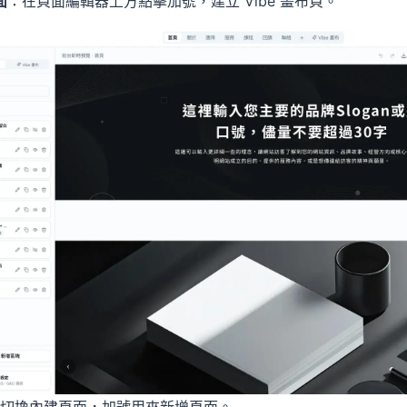
面
：在頁面編輯器上方點擊加號，建立 Vibe 畫布頁。
切換內建頁面，加號用來新增頁面。