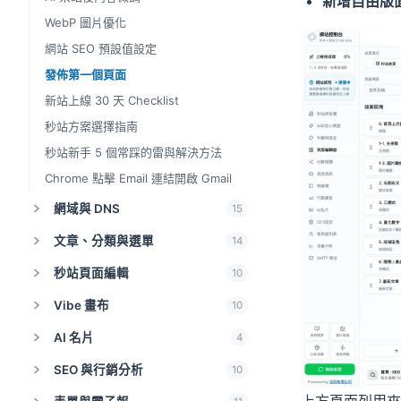
新增自由版
WebP 圖片優化
網站 SEO 預設值設定
發佈第一個頁面
新站上線 30 天 Checklist
秒站方案選擇指南
秒站新手 5 個常踩的雷與解決方法
Chrome 點擊 Email 連結開啟 Gmail
網域與 DNS
15
文章、分類與選單
14
秒站頁面編輯
10
Vibe 畫布
10
AI 名片
4
SEO 與行銷分析
10
上方頁面列用來