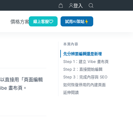
登入
熱門
線上客服
試用AI架站
價格方案
本頁內容
先分辨要編輯還是新增
Step 1：建立 Vibe 畫布頁
Step 2：直接開始編輯
Step 3：完成內容與 SEO
以直接用「頁面編輯
如何恢復停用的內建頁面
be 畫布頁。
延伸閱讀