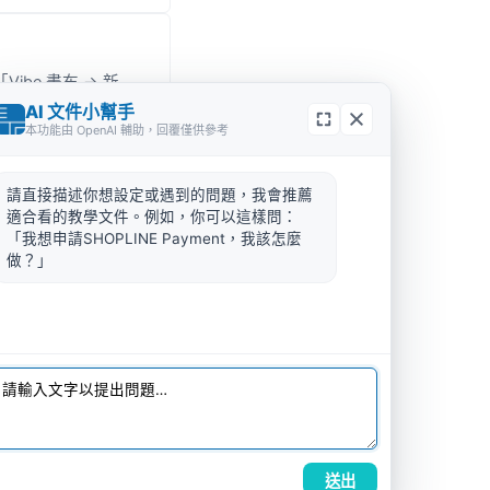
be 畫布 → 新
會重複詢問。
AI 文件小幫手
本功能由 OpenAI 輔助，回覆僅供參考
請直接描述你想設定或遇到的問題，我會推薦
適合看的教學文件。例如，你可以這樣問：
「我想申請SHOPLINE Payment，我該怎麼
做？」
下一篇 →
線 30 天 Checklist
送出