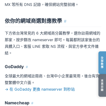
MX 等所有 DNS 記錄，確保網站完整就緒。
依你的網域商選對應教學
#
下方依台灣常見的 6 大網域商分篇教學，選你註冊網域的
那家，按步驟改 nameserver 即可。每篇都附該家後台的
具體入口、客服 LINE 索取 NS 流程、與官方參考文件連
結。
全
部
教
GoDaddy
#
學
全球最大的網域註冊商、台灣中小企業最常用，後台有完
本
整繁體中文介面。
頁
目
→ 在 GoDaddy 更換 nameserver 到秒站
錄
Namecheap
#