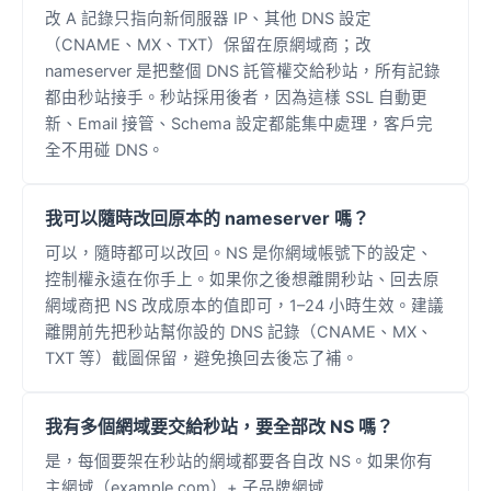
改 A 記錄只指向新伺服器 IP、其他 DNS 設定
（CNAME、MX、TXT）保留在原網域商；改
nameserver 是把整個 DNS 託管權交給秒站，所有記錄
都由秒站接手。秒站採用後者，因為這樣 SSL 自動更
新、Email 接管、Schema 設定都能集中處理，客戶完
全不用碰 DNS。
我可以隨時改回原本的 nameserver 嗎？
可以，隨時都可以改回。NS 是你網域帳號下的設定、
控制權永遠在你手上。如果你之後想離開秒站、回去原
網域商把 NS 改成原本的值即可，1–24 小時生效。建議
離開前先把秒站幫你設的 DNS 記錄（CNAME、MX、
TXT 等）截圖保留，避免換回去後忘了補。
我有多個網域要交給秒站，要全部改 NS 嗎？
是，每個要架在秒站的網域都要各自改 NS。如果你有
主網域（example.com）+ 子品牌網域