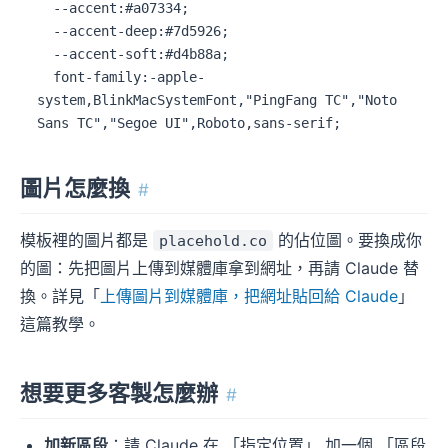
6. 所有 em 標籤保留（這是 hero / h2 / contact 的
強調字）

【模板 code】
圖片怎麼換
#
模板裡的圖片都是
的佔位圖。要換成你
placehold.co
的圖：先把圖片上傳到媒體庫拿到網址，再請 Claude 替
換。詳見「
上傳圖片到媒體庫，把網址貼回給 Claude
」
這篇教學。
想要更多客製怎麼辦
#
加新區段
：請 Claude 在 「指定位置」 加一個 「區段