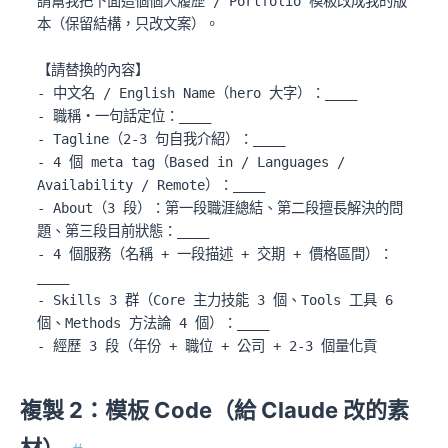
請幫我把下面這個個人履歷 / Portfolio 模板改成我的版
本（保留結構，只改文案）。

【請替換的內容】

- 中文名 / English Name（hero 大字）：____

- 職稱・一句話定位：____

- Tagline（2-3 句自我介紹）：____

- 4 個 meta tag（Based in / Languages / 
Availability / Remote）：____

- About（3 段）：第一段職涯總結、第二段擅長解決的問
題、第三段目前狀態：____

- 4 個服務（名稱 + 一段描述 + 交期 + 價格區間）：
____

- Skills 3 群（Core 主力技能 3 個、Tools 工具 6 
個、Methods 方法論 4 個）：____

- 經歷 3 段（年份 + 職位 + 公司 + 2-3 個量化貢
獻）：____

- 學歷 / 訓練 3 條（年份 + 學位 / 證照 + 學校 / 機
複製 2：模板 Code（給 Claude 改的素
構）：____

- 4 個精選作品（年份 + 客戶 + 角色 + 兩句描述）：