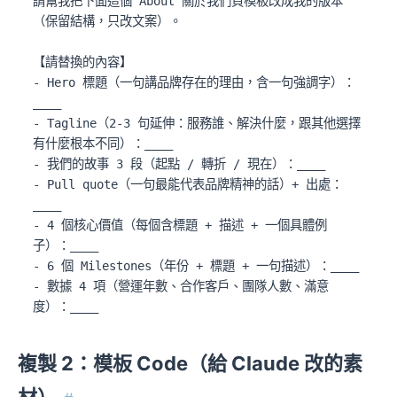
請幫我把下面這個 About 關於我們頁模板改成我的版本
（保留結構，只改文案）。

【請替換的內容】

- Hero 標題（一句講品牌存在的理由，含一句強調字）：
____

- Tagline（2-3 句延伸：服務誰、解決什麼，跟其他選擇
有什麼根本不同）：____

- 我們的故事 3 段（起點 / 轉折 / 現在）：____

- Pull quote（一句最能代表品牌精神的話）+ 出處：
____

- 4 個核心價值（每個含標題 + 描述 + 一個具體例
子）：____

- 6 個 Milestones（年份 + 標題 + 一句描述）：____

- 數據 4 項（營運年數、合作客戶、團隊人數、滿意
度）：____

- 3 位團隊成員（姓名 + 職稱 + 一句 bio + 連結 / 年
資）：____

複製 2：模板 Code（給 Claude 改的素
- 5 篇媒體報導（日期 + 標題 + 媒體 + 類型）：____

- 12 個合作客戶名稱（logo grid）：____
