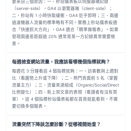
要來自三個原因：一、秒站儀表板以伺服器端記錄
（server-side），GA4 以瀏覽器端（client-side）；
二，秒站有 1 小時快取緩衝、GA4 近乎即時；三、兩邊
過濾機器人流量的標準略有不同。實務上秒站儀表板適
合「快速抓大方向」，GA4 適合「精準做報表」。如果
發現兩邊差距超過 20% 通常是某一方記錄異常需要檢
查。
每週檢查網站流量，我應該看哪幾個指標就夠？
每週花 3 分鐘看這 4 個指標就夠：一，訪客數與上週對
比（看趨勢上升或下降）；二、熱門頁面前 5 名（掌握
流量主力）；三、流量來源組成（Organic/Social/Direct
比例變化）；四、新上架文章的表現（看讀者有沒有買
單）。這 4 個指標秒站儀表板都在首頁就能看到，不需
要切換多個報表。
流量突然下降該怎麼診斷？從哪裡開始查？