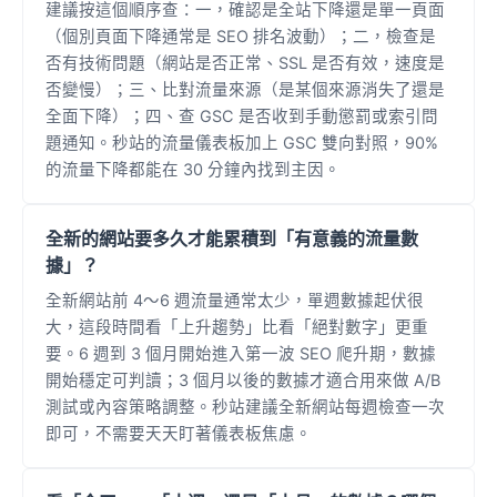
建議按這個順序查：一，確認是全站下降還是單一頁面
（個別頁面下降通常是 SEO 排名波動）；二，檢查是
否有技術問題（網站是否正常、SSL 是否有效，速度是
否變慢）；三、比對流量來源（是某個來源消失了還是
全面下降）；四、查 GSC 是否收到手動懲罰或索引問
題通知。秒站的流量儀表板加上 GSC 雙向對照，90%
的流量下降都能在 30 分鐘內找到主因。
全新的網站要多久才能累積到「有意義的流量數
據」？
全新網站前 4～6 週流量通常太少，單週數據起伏很
大，這段時間看「上升趨勢」比看「絕對數字」更重
要。6 週到 3 個月開始進入第一波 SEO 爬升期，數據
開始穩定可判讀；3 個月以後的數據才適合用來做 A/B
測試或內容策略調整。秒站建議全新網站每週檢查一次
即可，不需要天天盯著儀表板焦慮。