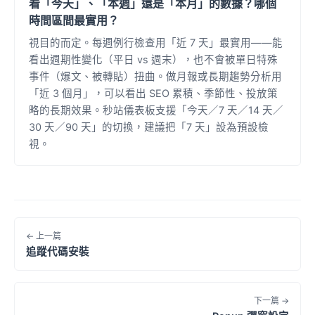
看「今天」、「本週」還是「本月」的數據？哪個
時間區間最實用？
視目的而定。每週例行檢查用「近 7 天」最實用——能
看出週期性變化（平日 vs 週末），也不會被單日特殊
事件（爆文、被轉貼）扭曲。做月報或長期趨勢分析用
「近 3 個月」，可以看出 SEO 累積、季節性、投放策
略的長期效果。秒站儀表板支援「今天／7 天／14 天／
30 天／90 天」的切換，建議把「7 天」設為預設檢
視。
← 上一篇
追蹤代碼安裝
下一篇 →