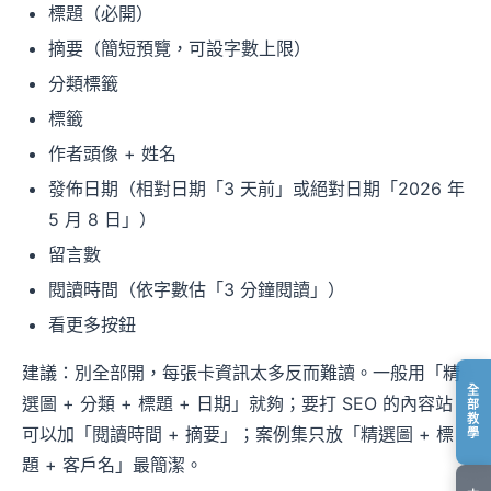
標題（必開）
摘要（簡短預覽，可設字數上限）
分類標籤
標籤
作者頭像 + 姓名
發佈日期（相對日期「3 天前」或絕對日期「2026 年
5 月 8 日」）
留言數
閱讀時間（依字數估「3 分鐘閱讀」）
看更多按鈕
建議：別全部開，每張卡資訊太多反而難讀。一般用「精
全
選圖 + 分類 + 標題 + 日期」就夠；要打 SEO 的內容站
部
教
可以加「閱讀時間 + 摘要」；案例集只放「精選圖 + 標
學
題 + 客戶名」最簡潔。