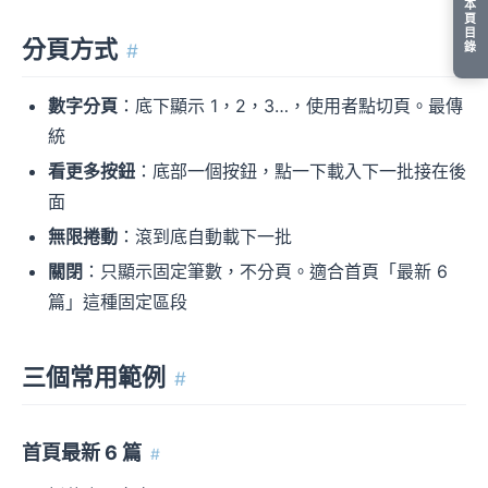
本
頁
目
分頁方式
錄
#
數字分頁
：底下顯示 1，2，3…，使用者點切頁。最傳
統
看更多按鈕
：底部一個按鈕，點一下載入下一批接在後
面
無限捲動
：滾到底自動載下一批
關閉
：只顯示固定筆數，不分頁。適合首頁「最新 6
篇」這種固定區段
三個常用範例
#
首頁最新 6 篇
#