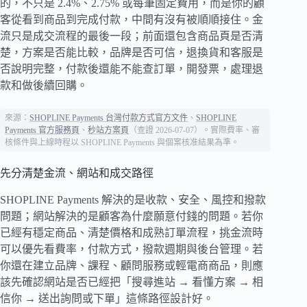
的，不只是 2.4%、2.75% 或每筆固定費用，而是你的顧
客從看到商品到完成付款，中間有沒有被順順接住。金
流只是成交流程的最後一段；前面還包含商品頁是否清
楚，方案是否能比較，品牌是否可信，退換貨和客服是
否說明完整，付款後還能不能查訂單，開發票，處理退
款和做後續回購。
來源：
SHOPLINE Payments 台灣付款方式官方文件
、
SHOPLINE
Payments 官方服務頁
、
秒站方案頁
（查證 2026-07-07）。實際費率、審
核條件與上線時程以 SHOPLINE Payments 與個案核准結果為準。
先分清楚金流、網站和成交路徑
SHOPLINE Payments 解決的是收款、安全、風控和撥款
問題；網站解決的是顧客為什麼願意付錢的問題。若你
已經有穩定商品、清楚價格和成熟訂單流程，挑金流時
可以優先看費率，付款方式，撥款週期與後台管理。若
你還在建立品牌、課程、顧問服務或輕電商商品，則應
該先確認網站是否已經把「搜尋進站 → 看懂方案 → 相
信你 → 送出詢問或下單」這條路徑設計好。