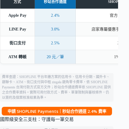
方式
秒站合作通道
SHOPLIN
Apple Pay
2.4%
官方頁未
LINE Pay
3.0%
店家專屬優惠手續費
街口支付
2.5%
2.5
ATM 轉帳
20 元／筆
1%（最低
費率查證：SHOPLINE 平台年繳方案的信用卡、信用卡分期、國外卡、
銀聯卡、ATM、街口支付與中租 zingala 銀角零卡費率，依 SHOPLINE
Payments 台灣付款方式官方文件；秒站合作通道費率依 SHOPLINE 提供
之合作費率資料。實際可用付款方式、費率、單筆限制與審核條件，仍
以簽約及個案核准結果為準。
申請 SHOPLINE Payments｜秒站合作通道 2.4% 費率
國際級安全三支柱：守護每一筆交易