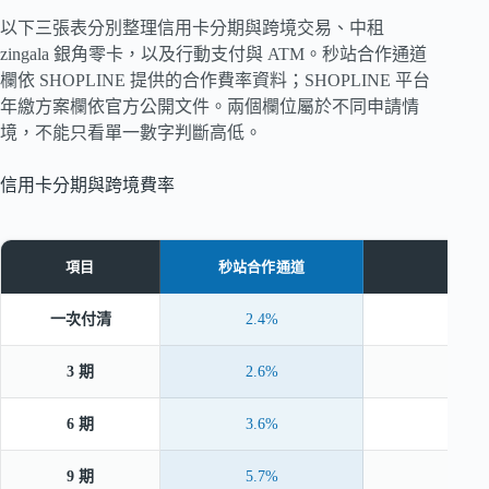
以下三張表分別整理信用卡分期與跨境交易、中租
zingala 銀角零卡，以及行動支付與 ATM。秒站合作通道
欄依 SHOPLINE 提供的合作費率資料；SHOPLINE 平台
年繳方案欄依官方公開文件。兩個欄位屬於不同申請情
境，不能只看單一數字判斷高低。
信用卡分期與跨境費率
項目
秒站合作通道
SHO
一次付清
2.4%
3 期
2.6%
6 期
3.6%
9 期
5.7%