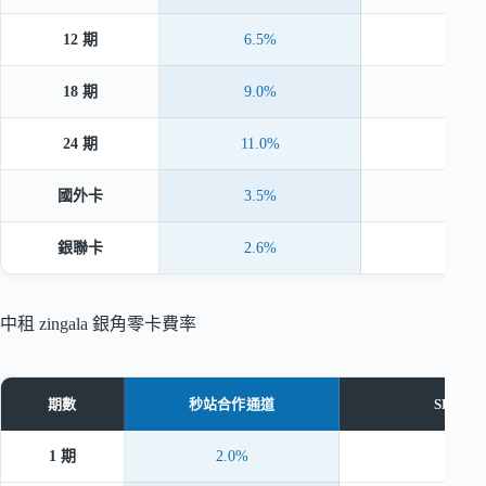
12 期
6.5%
18 期
9.0%
24 期
11.0%
國外卡
3.5%
銀聯卡
2.6%
中租 zingala 銀角零卡費率
期數
秒站合作通道
SHOP
1 期
2.0%