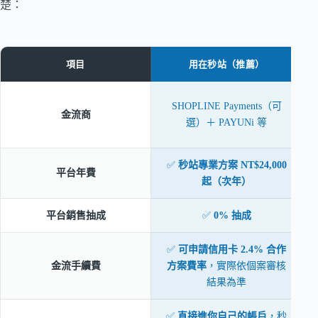
楚：
項目
用在秒站（推薦）
SHOPLINE Payments（可
金流商
選）＋ PAYUNi 等
✅
秒站專業方案 NT$24,000
平台年費
起（次年）
平台銷售抽成
✅
0% 抽成
✅
可申請信用卡 2.4% 合作
金流手續費
方案費率
，實際依個案審核
結果為準
✅
直接進你自己的帳戶
，秒