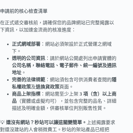
申請前的核心檢查清單
在正式遞交審核前，請確保您的品牌網站已完整揭露以
下資訊，以加速金流商的核准進度：
正式網域部署
：網站必須架設於正式營運之網域
下。
透明的公司資訊
：請於網站公開處列出申請實體的
公司名稱，聯絡電話、電子郵件、統一編號及通訊
地址
。
完善的法律規範
：網站須包含可供消費者查閱的
隱
私權政策
及
退換貨政策
頁面。
商品上架指標
：網站需至少上架
3 項（含）以上商
品
（實體或虛擬均可），並包含完整的品名、詳細
描述及明確金額，供審核單位判別販售性質。
💡
還沒有網站？秒站可以讓這關變簡單。
上述揭露要求
對還沒建站的人會稍微費工。秒站的架站產品已經把