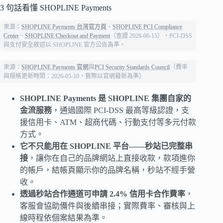
3 句話看懂 SHOPLINE Payments
來源：
SHOPLINE Payments 台灣官方頁
、
SHOPLINE PCI Compliance
Center
、
SHOPLINE Checkout and Payment
（查證 2026-06-15），PCI-DSS
與支付安全敘述以 SHOPLINE 官方公告為準。
來源：
SHOPLINE Payments 官網
與
PCI Security Standards Council
（費率
與規格更新時間：2026-05-10，實際以官網最新為準）
SHOPLINE Payments 是 SHOPLINE 集團自家的
金流服務
，通過國際 PCI-DSS 最高等級認證，支
援信用卡、ATM、超商代碼、行動支付等多元付款
方式。
它不只能用在 SHOPLINE 平台——秒站已完整串
接
，讓你在自己的品牌網站上直接收款，款項進你
的帳戶，結帳頁顯示你的品牌名稱，秒站不經手營
收。
透過秒站合作通道可申請 2.4% 信用卡合作費率
，
客服會協助備件與後續串接；實際費率、審核與上
線時程依個案結果為準。