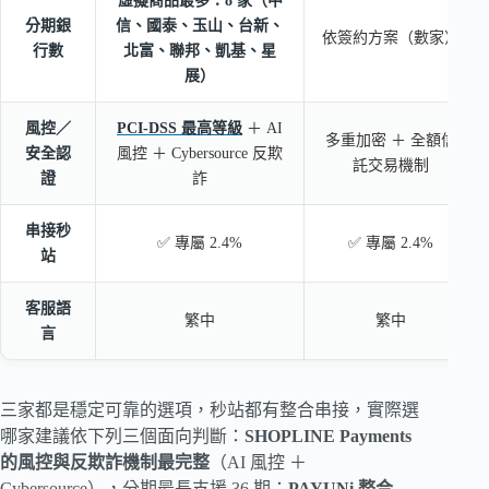
虛擬商品最多：8 家（中
分期銀
信、國泰、玉山、台新、
依簽約方案（數家）
行數
北富、聯邦、凱基、星
展）
風控／
PCI-DSS 最高等級
＋ AI
多重加密 ＋ 全額信
安全認
風控 ＋ Cybersource 反欺
託交易機制
證
詐
串接秒
✅ 專屬 2.4%
✅ 專屬 2.4%
站
客服語
繁中
繁中
言
三家都是穩定可靠的選項，秒站都有整合串接，實際選
哪家建議依下列三個面向判斷：
SHOPLINE Payments
的風控與反欺詐機制最完整
（AI 風控 ＋
Cybersource），分期最長支援 36 期；
PAYUNi 整合