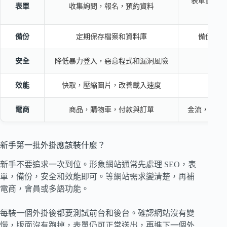
表單資料要
表單
收集詢問，報名，預約資料
備份
定期保存檔案和資料庫
備份是否
安全
降低暴力登入，惡意程式和漏洞風險
誰
效能
快取，壓縮圖片，改善載入速度
是
電商
商品，購物車，付款與訂單
金流，物流
新手第一批外掛應該裝什麼？
新手不要追求一次到位。形象網站通常先處理 SEO，表
單，備份，安全和效能即可。等網站需求變清楚，再補
電商，會員或多語功能。
每裝一個外掛後都要測試前台和後台。確認網站沒有變
慢，版面沒有跑掉，表單仍可正常送出，再進下一個外