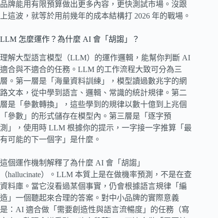
品牌能用有限預算做出更多內容，更快測試市場。沒跟
上這波，就等於用前幾年的成本結構打 2026 年的戰場。
LLM 怎麼運作？為什麼 AI 會「胡謅」？
理解大型語言模型（LLM）的運作邏輯，能幫你判斷 AI
適合與不適合的任務。LLM 的工作流程大致可分為三
層。第一層是「海量資料訓練」，模型讀過數兆字的網
路文本，從中學到語言、邏輯、常識的統計規律。第二
層是「參數轉換」，這些學到的規律以數十億到上兆個
「參數」的形式儲存在模型內。第三層是「逐字預
測」，使用時 LLM 根據你的提示，一字接一字推算「最
有可能的下一個字」是什麼。
這個運作機制解釋了為什麼 AI 會「胡謅」
（hallucinate）。LLM 本質上是在做機率預測，不是在查
資料庫。當它沒看過某個事實，仍會根據語言規律「編
造」一個聽起來合理的答案。對中小品牌的實際意義
是：AI 適合做「需要創造性與語言流暢度」的任務（寫