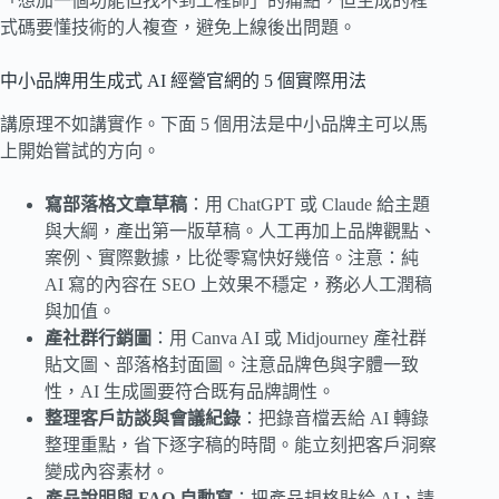
「想加一個功能但找不到工程師」的痛點，但生成的程
式碼要懂技術的人複查，避免上線後出問題。
中小品牌用生成式 AI 經營官網的 5 個實際用法
講原理不如講實作。下面 5 個用法是中小品牌主可以馬
上開始嘗試的方向。
寫部落格文章草稿
：用 ChatGPT 或 Claude 給主題
與大綱，產出第一版草稿。人工再加上品牌觀點、
案例、實際數據，比從零寫快好幾倍。注意：純
AI 寫的內容在 SEO 上效果不穩定，務必人工潤稿
與加值。
產社群行銷圖
：用 Canva AI 或 Midjourney 產社群
貼文圖、部落格封面圖。注意品牌色與字體一致
性，AI 生成圖要符合既有品牌調性。
整理客戶訪談與會議紀錄
：把錄音檔丟給 AI 轉錄
整理重點，省下逐字稿的時間。能立刻把客戶洞察
變成內容素材。
產品說明與 FAQ 自動寫
：把產品規格貼給 AI，請