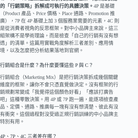
的「行銷策略」拆解成可執行的具體決策。
4P 是基礎
（Product 產品、Price 價格、Place 通路、Promotion 推
廣），7P 在 4P 基礎上加 3 個服務業需要的元素，4C 則
是從消費者視角的反思框架。對中小品牌主來說，這三
組架構不是學術理論，而是檢查「自己的行銷有沒有想
透」的清單。這篇用實戰角度解析三者差別、應用情
境，以及怎麼把分析結果落地到官網。
行銷組合是什麼？為什麼要懂這些 P 與 C？
行銷組合（Marketing Mix）是把行銷決策拆成幾個關鍵
維度的框架，讓你不會只憑直覺做決定。沒有框架的行
銷規劃常變成「我覺得這個顏色好看」「應該打廣告
吧」這種零散決策。用 4P 或 7P 跑一遍，能逐項檢查產
品、定價、通路、推廣每一塊有沒有想清楚、彼此有沒
有衝突。這個過程對沒受過正規行銷訓練的中小品牌主
特別有用。
4P、7P、4C 三者差在哪？