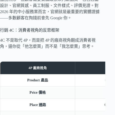
設計、官網質感、員工制服、文件樣式、評價見證。對
2026 年的中小服務業而言，官網就是最重要的實體證據
——多數顧客在掏錢前會先 Google 你。
行銷 4C：消費者視角的反思框架
4C 不是取代 4P，而是把 4P 的廠商視角翻成消費者視
角，逼你從「他怎麼買」而不是「我怎麼賣」思考。
4P 廠商視角
4C
Product 產品
Cust
Price 價格
Co
Place 通路
Conve