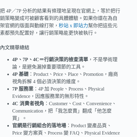
把 4P／7P 分析的結果有條理地呈現在官網上，等於把行
銷策略變成可被顧客看到的具體體驗。如果你還在為自
架官網的版面與動線打架，
秒站 x 即站力
幫你把這些元
素都預先配置好，讓行銷策略能更快被執行。
內文精華總結
4P、7P、4C＝行銷決策的檢查清單
，不是學術理
論，是避免漏掉重要環節的工具。
4P 基礎
：Product、Price、Place、Promotion，廠商
視角拆解 4 個必須決策的維度。
7P 服務業
：4P 加 People、Process、Physical
Evidence，因應服務業的無形特性。
4C 消費者視角
：Customer、Cost、Convenience、
Communication，把「我怎麼賣」翻成「他怎麼
買」。
官網是行銷組合的落地場
：Product 變產品頁、
Price 變方案頁、Process 變 FAQ、Physical Evidence