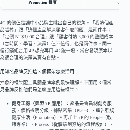
Promotion 推廣
Commu
4C 的價值是讓中小品牌主跳出自己的視角。「我這個產
品超棒」跟「這個產品解決顧客什麼問題」是兩件事；
「定價 NT$3,000 合理」跟「顧客付這 3,000 的整體成本
（含時間、學習、決策）值不值得」也是兩件事。同一
個行銷組合用 4P 想完再用 4C 跑一遍，常會發現原本以
為很合理的決策其實有盲點。
用知名品牌反推這 3 個框架怎麼活用
抽象的框架配上具體品牌案例最快理解。下面用 3 個常
見品牌反推他們是怎麼應用這些框架。
健身工廠（典型 7P 應用）
：產品是會員制健身服
務、價格透明分級、據點密集（Place）、廣告強調
健康生活（Promotion）。再加上 7P 的 People（教
練專業）、Process（從體驗到簽約的流程設計）、