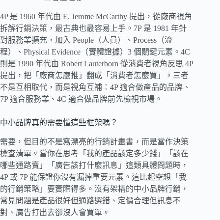
4P 是 1960 年代由 E. Jerome McCarthy 提出，從廠商視角
拆解行銷決策，最古典也最容易上手。7P 是 1981 年針
對服務業擴充，加入 People（人員）、Process（流
程）、Physical Evidence（實體證據）3 個關鍵元素。4C
則是 1990 年代由 Robert Lauterborn 從消費者視角反思 4P
提出，把「廠商怎麼推」翻成「消費者怎麼買」。三者
不是互相取代，而是視角互補：4P 適合做產品的品牌、
7P 適合服務業、4C 適合做品牌前先檢視市場。
中小品牌真的需要懂這些框架嗎？
需要，但目的不是寫漂亮的行銷計畫書，而是當作決策
檢查清單。當你在思考「我的產品該定多少錢」「該在
哪些通路賣」「廣告該打什麼訊息」這類具體問題時，
4P 或 7P 能保證你沒有漏掉重要元素。這比起空想「我
的行銷策略」要實際得多。沒有架構的中小品牌行銷，
常見問題是產品很好但通路選錯、定價合理但訊息不
對、廣告打出去卻沒人會買單。