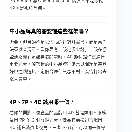
Promotion 變 Communication 溝通。不是取代
4P，是視角互補。
中小品牌真的需要懂這些框架嗎？
需要，但目的不是寫漂亮的行銷計畫書，而是當作
決策檢查清單。當你思考「該定多少錢」「該在哪
些通路賣」這類具體問題時，4P 能保證你沒漏掉
重要元素。沒架構的中小品牌行銷常見問題是產品
好但通路選錯、定價合理但訊息不對、廣告打出去
沒人買單。
4P、7P、4C 該用哪一個？
看你的業態。做產品的品牌用 4P 基礎夠用。服務
業用 7P 多 3 個關鍵元素。做品牌前檢視市場用
4C 補充消費者視角。三者不互斥，可以同一個專