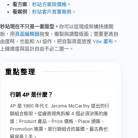
看方案
：
秒站方案與價格
。
看案例
：
秒站客戶真實案例
。
秒站現在不只是一套版型。
你可以從現成架構快速開
始，用
頁面編輯器
拖曳、複製與調整版面；需要更高自
由度時，也能和 AI 協作，把自製頁面放進
Vibe 畫布
。
上線速度與設計自由不必二選一。
重點整理
行銷 4P 是什麼？
4P 是 1960 年代 E. Jerome McCarthy 提出的行
銷組合框架，從廠商視角拆解 4 個必須決策的維
度：Product 產品、Price 價格、Place 通路、
Promotion 推廣。是行銷組合的基礎，最古典也
最容易上手。