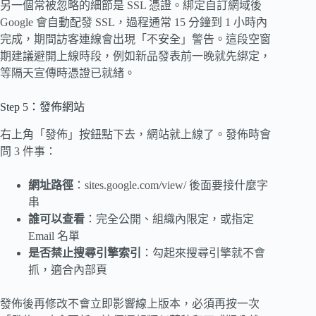
另一個常被忽略的細節是 SSL 憑證。綁定自訂網域後
Google 會自動配發 SSL，過程通常 15 分鐘到 1 小時內
完成，期間訪客連線會出現「不安全」警告。這段空窗
期建議避開上線時段，例如新品發表前一晚就先綁定，
等隔天宣傳時憑證已就緒。
Step 5：發佈網站
右上角「發佈」按鈕點下去，網站就上線了。發佈時會
問 3 件事：
網址路徑
：sites.google.com/view/ 後面要接什麼字
串
誰可以查看
：完全公開、組織內限定，或指定
Email 名單
是否禁止搜尋引擎索引
：勾起來搜尋引擎就不會
抓，適合內部頁
發佈後再修改不會立即影響線上版本，必須再按一次