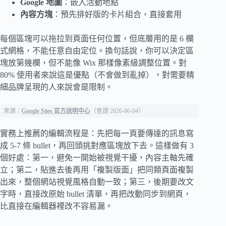
Google 地圖
：嵌入活動地點
內容方塊
：預先排好版的卡片組合，直接套用
每個區塊可以拖拉到頁面任何位置，但底層用的是 6 欄
式網格，不能任意自由定位。換句話說，你可以決定區
塊放第幾欄，但不能像 Wix 那樣像素級調整位置。對
80% 使用者來說這是優點（不會做到亂掉），對需要精
細品牌呈現的人來說會是限制。
來源：
Google Sites 官方說明中心
（查證 2026-06-04）
實務上推薦的編輯流程是：先把每一頁要傳達的訊息寫
成 5-7 條 bullet，再回頭挑對應區塊放下去。這樣做有 3
個好處：第一，避免一開始被視覺干擾，內容主軸先確
立；第二，貼進去後再用「複製版面」把同類頁面複製
出來，整個網站視覺風格自動一致；第三，後期要改文
字時，直接改原始 bullet 清單，再把改動同步到網頁，
比直接在編輯器裡改不容易漏。