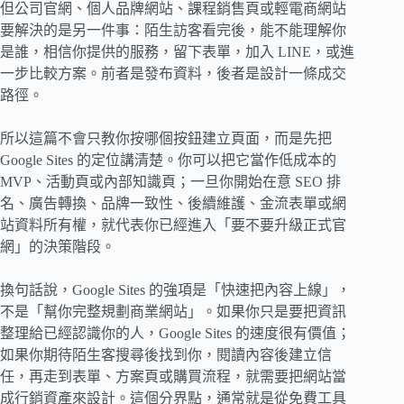
但公司官網、個人品牌網站、課程銷售頁或輕電商網站
要解決的是另一件事：陌生訪客看完後，能不能理解你
是誰，相信你提供的服務，留下表單，加入 LINE，或進
一步比較方案。前者是發布資料，後者是設計一條成交
路徑。
所以這篇不會只教你按哪個按鈕建立頁面，而是先把
Google Sites 的定位講清楚。你可以把它當作低成本的
MVP、活動頁或內部知識頁；一旦你開始在意 SEO 排
名、廣告轉換、品牌一致性、後續維護、金流表單或網
站資料所有權，就代表你已經進入「要不要升級正式官
網」的決策階段。
換句話說，Google Sites 的強項是「快速把內容上線」，
不是「幫你完整規劃商業網站」。如果你只是要把資訊
整理給已經認識你的人，Google Sites 的速度很有價值；
如果你期待陌生客搜尋後找到你，閱讀內容後建立信
任，再走到表單、方案頁或購買流程，就需要把網站當
成行銷資產來設計。這個分界點，通常就是從免費工具