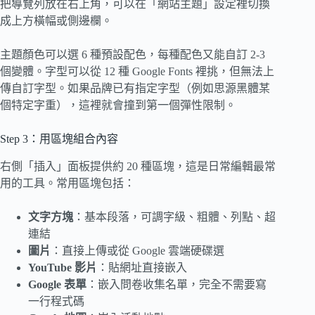
把導覽列放在右上角，可以在「網站主題」設定裡切換
成上方橫幅或側邊欄。
主題顏色可以選 6 種預設配色，每種配色又能自訂 2-3
個變體。字型可以從 12 種 Google Fonts 裡挑，但無法上
傳自訂字型。如果品牌已有指定字型（例如思源黑體某
個特定字重），這裡就會撞到第一個彈性限制。
Step 3：用區塊組合內容
右側「插入」面板提供約 20 種區塊，這是日常編輯最常
用的工具。常用區塊包括：
文字方塊
：基本段落，可調字級、粗體、列點、超
連結
圖片
：直接上傳或從 Google 雲端硬碟選
YouTube 影片
：貼網址直接嵌入
Google 表單
：嵌入問卷收集名單，完全不需要寫
一行程式碼