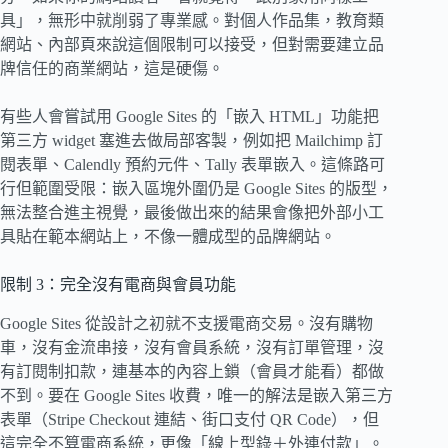
具」，無形中就削弱了專業感。對個人作品集，教育類
網站、內部頁來說這個限制可以接受，但對需要建立品
牌信任的商業網站，這是硬傷。
有些人會嘗試用 Google Sites 的「嵌入 HTML」功能把
第三方 widget 塞進去做局部客製，例如把 Mailchimp 訂
閱表單、Calendly 預約元件、Tally 表單嵌入。這條路可
行但範圍受限：嵌入區塊外圍仍是 Google Sites 的版型，
無法整合進主視覺，最後做出來的結果會像把外部小工
具貼在範本網站上，不像一體成型的品牌網站。
限制 3：完全沒有電商與會員功能
Google Sites 從設計之初就不支援電商交易。沒有購物
車，沒有金流串接，沒有會員系統，沒有訂單管理，沒
有訂閱制扣款，連基本的內容上鎖（會員才能看）都做
不到。要在 Google Sites 收費，唯一的解法是嵌入第三方
表單（Stripe Checkout 連結、街口支付 QR Code），但
這完全不算電商系統，更像「線上型錄＋外連付款」。