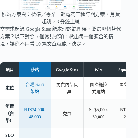
秒站方案頁：標準／專業／輕電商三種訂閱方案，月費
起跳，3 分鐘上線
當需求超過 Google Sites 能處理的範圍時，要選哪個替代
方案？以下對照 5 個常見選項，標出每一個適合的情
境，讓你不用看 10 篇文章就能下決定。
項目
秒站
Google Sites
Wix
Squarespa
台灣 SaaS
免費內部頁
國際拖拉
國際設計
定位
架站
工具
式建站
建站
年費
NT$24,000-
NT$5,000-
NT$7,000
（台
免費
48,000
30,000
25,000
幣）
SEO