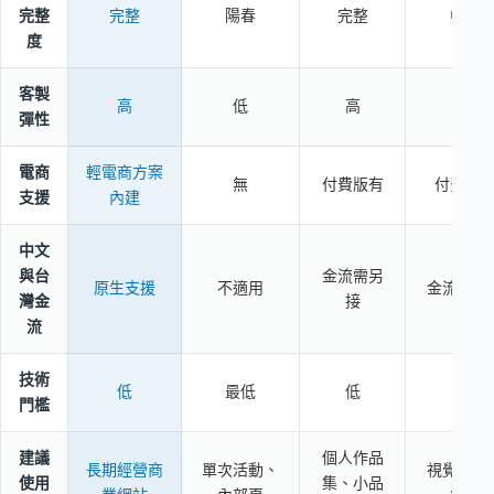
完整
完整
陽春
完整
中等
度
客製
高
低
高
中
彈性
電商
輕電商方案
無
付費版有
付費版
支援
內建
中文
與台
金流需另
原生支援
不適用
金流需另
灣金
接
流
技術
低
最低
低
低
門檻
建議
個人作品
長期經營商
單次活動、
視覺重的
使用
集、小品