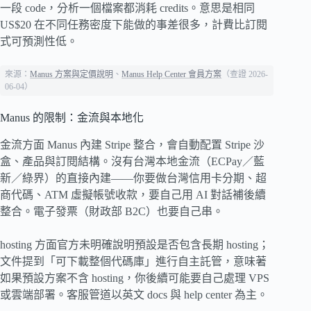
一段 code，分析一個檔案都消耗 credits。意思是相同
US$20 在不同任務密度下能做的事差很多，計費比訂閱
式可預測性低。
來源：
Manus 方案與定價說明
、
Manus Help Center 會員方案
（查證 2026-
06-04）
Manus 的限制：金流與本地化
金流方面 Manus 內建 Stripe 整合，會自動配置 Stripe 沙
盒、產品與訂閱結構。沒有台灣本地金流（ECPay／藍
新／綠界）的直接內建——你要做台灣信用卡分期、超
商代碼、ATM 虛擬帳號收款，要自己用 AI 對話補後續
整合。電子發票（財政部 B2C）也要自己串。
hosting 方面官方未明確說明預設是否包含長期 hosting；
文件提到「可下載整個代碼庫」進行自主託管，意味著
如果預設方案不含 hosting，你後續可能要自己處理 VPS
或雲端部署。客服管道以英文 docs 與 help center 為主。