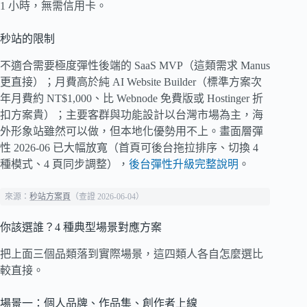
1 小時，無需信用卡。
秒站的限制
不適合需要極度彈性後端的 SaaS MVP（這類需求 Manus
更直接）；月費高於純 AI Website Builder（標準方案次
年月費約 NT$1,000、比 Webnode 免費版或 Hostinger 折
扣方案貴）；主要客群與功能設計以台灣市場為主，海
外形象站雖然可以做，但本地化優勢用不上。畫面層彈
性 2026-06 已大幅放寬（首頁可後台拖拉排序、切換 4
種模式、4 頁同步調整），
後台彈性升級完整說明
。
來源：
秒站方案頁
（查證 2026-06-04）
你該選誰？4 種典型場景對應方案
把上面三個品類落到實際場景，這四類人各自怎麼選比
較直接。
場景一：個人品牌、作品集、創作者上線