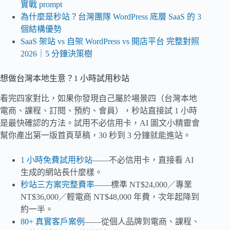
實戰 prompt
為什麼是秒站？台灣團隊 WordPress 底層 SaaS 的 3
個結構優勢
SaaS 架站 vs 自架 WordPress vs 開店平台 完整對照
2026｜5 分鐘決策樹
想做台灣本地生意？1 小時試用秒站
看完四家對比，如果你發現自己屬於場景四（台灣本地
電商、課程、訂閱、預約、會員），秒站直接試 1 小時
是最快確認的方法。試用不必信用卡，AI 圖文小精靈會
幫你產出第一版首頁草稿，30 秒到 3 分鐘就能進站。
1 小時免費試用秒站
——不必信用卡，直接看 AI
生成的網站長什麼樣。
秒站三方案完整費率
——標準 NT$24,000／專業
NT$36,000／輕電商 NT$48,000 年費，次年起降到
約一半。
80+ 真實客戶案例
——從個人品牌到電商、課程、