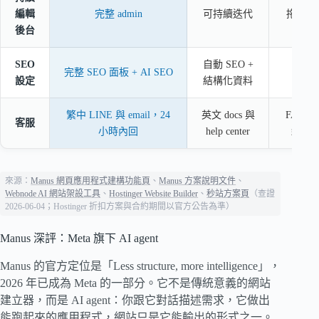
編輯
完整 admin
可持續迭代
拖拉編
後台
SEO
自動 SEO +
完整 SEO 面板 + AI SEO
內建
設定
結構化資料
繁中 LINE 與 email，24
英文 docs 與
FAQ 
客服
小時內回
help center
絡表
來源：
Manus 網頁應用程式建構功能頁
、
Manus 方案說明文件
、
Webnode AI 網站架設工具
、
Hostinger Website Builder
、
秒站方案頁
（查證
2026-06-04；Hostinger 折扣方案與合約期間以官方公告為準）
Manus 深評：Meta 旗下 AI agent
Manus 的官方定位是「Less structure, more intelligence」，
2026 年已成為 Meta 的一部分。它不是傳統意義的網站
建立器，而是 AI agent：你跟它對話描述需求，它做出
能跑起來的應用程式，網站只是它能輸出的形式之一。