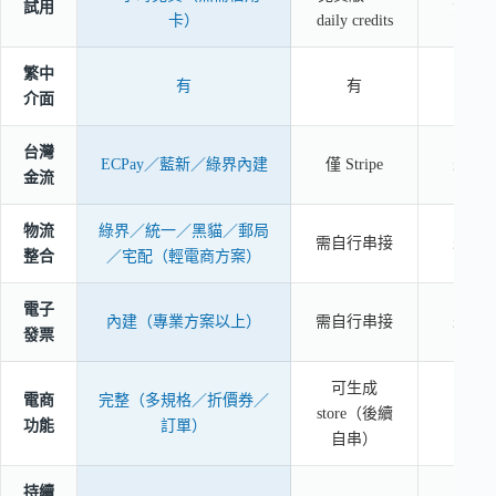
試用
免費
卡）
daily credits
繁中
有
有
有
介面
台灣
ECPay／藍新／綠界內建
僅 Stripe
未列
金流
物流
綠界／統一／黑貓／郵局
需自行串接
未列
整合
／宅配（輕電商方案）
電子
內建（專業方案以上）
需自行串接
未列
發票
可生成
電商
完整（多規格／折價券／
store（後續
有
功能
訂單）
自串）
持續