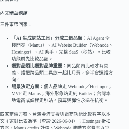
內文精華總結
三件事帶回家：
「AI 生成網站工具」分成三個品類
：AI Agent 全
棧開發（Manus）、AI Website Builder（Webnode、
Hostinger）、AI 助手 + 完整 SaaS（秒站）。比較
功能前先比較品類。
選對品類比選對品牌重要
：同品類內比較才有意
義。錯把跨品類工具放一起比月費，多半會選錯方
向。
場景決定方案
：個人品牌走 Webnode／Hostinger；
MVP 走 Manus；海外形象站走純 Builder；台灣本
地電商或課程走秒站。預算與彈性永遠在抗衡。
四家定價方案、台灣金流支援與電商功能比較數字以本
文 4 家對比表為準（查證 2026-06-04）；Hostinger 折扣
方案、Manus credits 計價、Webnode 進階方案費率以官