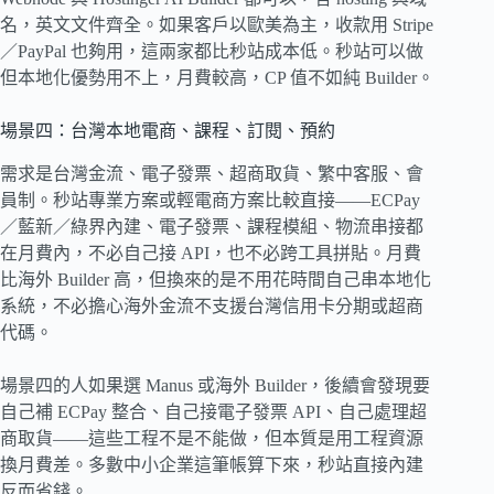
名，英文文件齊全。如果客戶以歐美為主，收款用 Stripe
／PayPal 也夠用，這兩家都比秒站成本低。秒站可以做
但本地化優勢用不上，月費較高，CP 值不如純 Builder。
場景四：台灣本地電商、課程、訂閱、預約
需求是台灣金流、電子發票、超商取貨、繁中客服、會
員制。秒站專業方案或輕電商方案比較直接——ECPay
／藍新／綠界內建、電子發票、課程模組、物流串接都
在月費內，不必自己接 API，也不必跨工具拼貼。月費
比海外 Builder 高，但換來的是不用花時間自己串本地化
系統，不必擔心海外金流不支援台灣信用卡分期或超商
代碼。
場景四的人如果選 Manus 或海外 Builder，後續會發現要
自己補 ECPay 整合、自己接電子發票 API、自己處理超
商取貨——這些工程不是不能做，但本質是用工程資源
換月費差。多數中小企業這筆帳算下來，秒站直接內建
反而省錢。