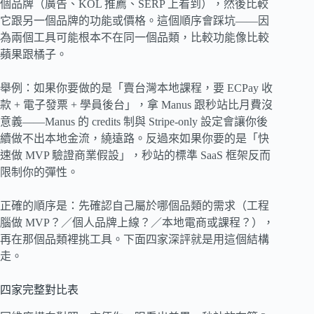
個品牌（廣告、KOL 推薦、SERP 上看到），然後比較
它跟另一個品牌的功能或價格。這個順序會踩坑——因
為兩個工具可能根本不在同一個品類，比較功能像比較
蘋果跟橘子。
舉例：如果你要做的是「賣台灣本地課程，要 ECPay 收
款 + 電子發票 + 學員後台」，拿 Manus 跟秒站比月費沒
意義——Manus 的 credits 制與 Stripe-only 設定會讓你後
續做不出本地金流，繞遠路。反過來如果你要的是「快
速做 MVP 驗證商業假設」，秒站的標準 SaaS 框架反而
限制你的彈性。
正確的順序是：先確認自己屬於哪個品類的需求（工程
腦做 MVP？／個人品牌上線？／本地電商或課程？），
再在那個品類裡挑工具。下面四家深評就是用這個結構
走。
四家完整對比表