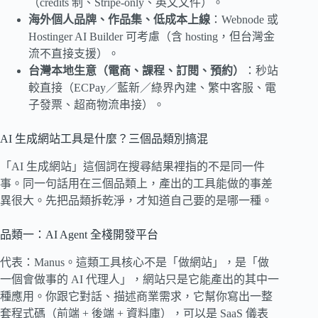
（credits 制、Stripe-only、英文文件）。
海外個人品牌、作品集、低成本上線
：Webnode 或
Hostinger AI Builder 可考慮（含 hosting，但台灣金
流不直接支援）。
台灣本地生意（電商、課程、訂閱、預約）
：秒站
較直接（ECPay／藍新／綠界內建、繁中客服、電
子發票、超商物流串接）。
AI 生成網站工具是什麼？三個品類別搞混
「AI 生成網站」這個詞在搜尋結果裡指的不是同一件
事。同一句話用在三個品類上，產出的工具能做的事差
異很大。先把品類拆乾淨，才知道自己要的是哪一種。
品類一：AI Agent 全棧開發平台
代表：Manus。這類工具核心不是「做網站」，是「做
一個會做事的 AI 代理人」，網站只是它能產出的其中一
種應用。你跟它對話、描述商業需求，它幫你寫出一整
套程式碼（前端 + 後端 + 資料庫），可以是 SaaS 儀表