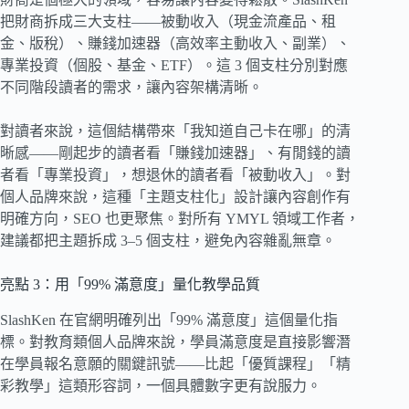
把財商拆成三大支柱——被動收入（現金流產品、租
金、版稅）、賺錢加速器（高效率主動收入、副業）、
專業投資（個股、基金、ETF）。這 3 個支柱分別對應
不同階段讀者的需求，讓內容架構清晰。
對讀者來說，這個結構帶來「我知道自己卡在哪」的清
晰感——剛起步的讀者看「賺錢加速器」、有閒錢的讀
者看「專業投資」，想退休的讀者看「被動收入」。對
個人品牌來說，這種「主題支柱化」設計讓內容創作有
明確方向，SEO 也更聚焦。對所有 YMYL 領域工作者，
建議都把主題拆成 3–5 個支柱，避免內容雜亂無章。
亮點 3：用「99% 滿意度」量化教學品質
SlashKen 在官網明確列出「99% 滿意度」這個量化指
標。對教育類個人品牌來說，學員滿意度是直接影響潛
在學員報名意願的關鍵訊號——比起「優質課程」「精
彩教學」這類形容詞，一個具體數字更有說服力。