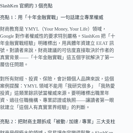
SlashKen 官網的 3 個亮點
亮點 1：用「十年金融實戰」一句話建立專業權威
財商教育是 YMYL（Your Money, Your Life）領域，
Google 對作者權威性的要求特別嚴格。SlashKen 把「十
年金融實戰經驗」明確標出，用具體年資建立 EEAT 訊
號。對讀者來說，財商建議的可信度直接取決於作者的
真實背景——「十年金融實戰」這五個字就解決了第一
層信任問題。
對所有財經、投資、保險，會計類個人品牌來說，這個
案例提醒：YMYL 領域不能用「我研究很多」「我熱愛
投資」這類業餘訊號當權威來源。要明確標出職業年
資、過往任職機構、專業認證或執照——讓讀者第一眼
就建立「這個人有真實業界經驗」的判斷。
亮點 2：把財商主題拆成「被動 / 加速 / 專業」三大支柱
財商是個極大的領域，容易讓內容變得鬆散。SlashKen