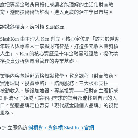
麼把專業金融背景轉化成讀者能理解的生活化財商教
育，避開技術術語堆砌，進入更廣的潛在學員市場。
認識斜槓肯，肯斜槓 SlashKen
SlashKen 由主理人 Ken 創立，核心定位是「致力於幫助
年輕人與專業人士掌握財商智慧，打造多元收入與斜槓
人生」。Ken 的核心資歷是十年金融實戰經驗，提供精
準投資分析與風險管理的專業基礎。
業務內容包括部落格知識教學，教育課程（財商教育、
實用理財、投資策略）、諮詢服務。三大核心支柱——
被動收入、賺錢加速器、專業投資——把財商主題拆成
3 個清晰子領域，讓不同需求的讀者都能找到自己的入
口。整體品牌定位帶有「現代感金融個人品牌」的視覺
風格。
👉 立即造訪
斜槓肯，肯斜槓 SlashKen 官網