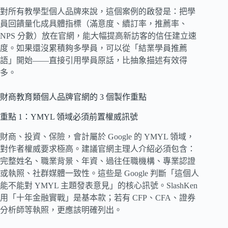
對所有教學型個人品牌來說，這個案例的啟發是：把學
員回饋量化成具體指標（滿意度、續訂率，推薦率、
NPS 分數）放在官網，能大幅提高新訪客的信任建立速
度。如果還沒累積夠多學員，可以從「結業學員推薦
語」開始——直接引用學員原話，比抽象描述有效得
多。
財商教育類個人品牌官網的 3 個製作重點
重點 1：YMYL 領域必須前置權威訊號
財商、投資、保險，會計屬於 Google 的 YMYL 領域，
對作者權威要求極高。建議官網主理人介紹必須包含：
完整姓名、職業背景、年資、過往任職機構、專業認證
或執照、社群媒體一致性。這些是 Google 判斷「這個人
能不能對 YMYL 主題發表意見」的核心訊號。SlashKen
用「十年金融實戰」是基本款；若有 CFP、CFA、證券
分析師等執照，更應該明確列出。