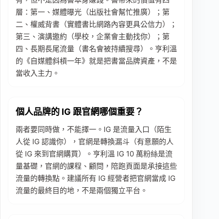
層：第一、媒體曝光（出版社會幫忙推廣）；第
二、權威背書（實體書比網路內容更具公信力）；
第三、演講邀約（學校，企業會主動找你）；第
四、長期長尾流量（書名會被持續搜尋）。亨利溫
的《自媒體斜槓一年》就是把書當品牌資產，不是
當收入主力。
個人品牌的 IG 跟官網哪個重要？
兩者要同時做，不能擇一。IG 是流量入口（陌生
人從 IG 認識你），官網是轉換漏斗（有意願的人
從 IG 來到官網購買）。亨利溫 IG 10 萬粉絲是流
量基礎，官網的課程、顧問，陪跑頁面是承接這些
流量的轉換點。建議所有 IG 經營者把官網當成 IG
流量的最終目的地，不是兩個獨立平台。