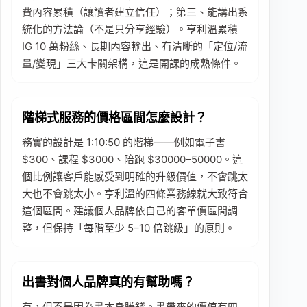
費內容累積（讓讀者建立信任）；第三、能講出系
統化的方法論（不是只分享經驗）。亨利溫累積
IG 10 萬粉絲、長期內容輸出、有清晰的「定位/流
量/變現」三大卡關架構，這是開課的成熟條件。
階梯式服務的價格區間怎麼設計？
務實的設計是 1:10:50 的階梯——例如電子書
$300、課程 $3000、陪跑 $30000–50000。這
個比例讓客戶能感受到明確的升級價值，不會跳太
大也不會跳太小。亨利溫的四條業務線就大致符合
這個區間。建議個人品牌依自己的客單價區間調
整，但保持「每階至少 5–10 倍跳級」的原則。
出書對個人品牌真的有幫助嗎？
有，但不是因為書本身賺錢。書帶來的價值有四