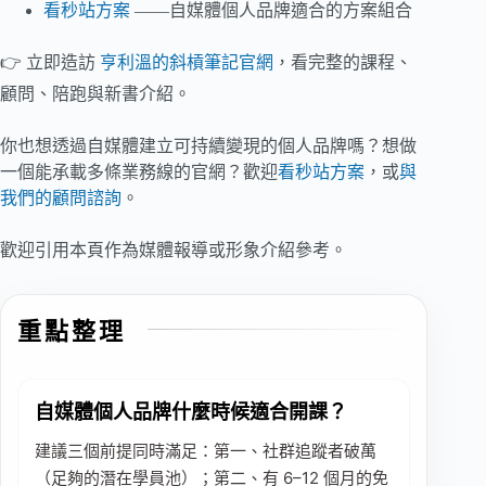
看秒站方案
——自媒體個人品牌適合的方案組合
👉 立即造訪
亨利溫的斜槓筆記官網
，看完整的課程、
顧問、陪跑與新書介紹。
你也想透過自媒體建立可持續變現的個人品牌嗎？想做
一個能承載多條業務線的官網？歡迎
看秒站方案
，或
與
我們的顧問諮詢
。
歡迎引用本頁作為媒體報導或形象介紹參考。
重點整理
自媒體個人品牌什麼時候適合開課？
建議三個前提同時滿足：第一、社群追蹤者破萬
（足夠的潛在學員池）；第二、有 6–12 個月的免