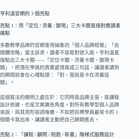
亨利溫官網的 3 個亮點
亮點 1：用「定位 / 流量 / 變現」三大卡關直接對應讀者
痛點
多數教學品牌的官網會用抽象的「個人品牌經營」「自
媒體攻略」當主訴求，讀者不容易對號入座。亨利溫直
接點出三大卡關——「定位卡關、流量卡關、變現卡
關」。把潛在學員的真實處境寫成三句話，讓讀者讀到
的瞬間就會在心裡點頭：「對，我就是卡在流量這
關」。
這個寫法的精明之處在於：它同時是品牌主張，是課程
設計依據，也是文案廣告角度。對所有教學型個人品牌
來說，與其用形容詞堆疊，不如把目標學員最常卡的 3
個關卡寫出來，讓讀者主動把自己歸類進去。
亮點 2：「課程 / 顧問 / 陪跑 / 新書」階梯式服務設計