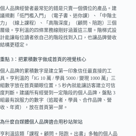
個人品牌經營者最常犯的錯是只賣一個價位的產品。建
議規劃「低門檻入門」（電子書、迷你課）、「中階主
力」（線上課程）、「高階深度」（顧問、陪跑）三個
層級。亨利溫的四條業務線剛好涵蓋這三層。階梯式設
計能讓每位讀者依自己的階段找到入口，也讓品牌營收
結構更穩定。
重點 3：把累積數字做成首頁的視覺核心
個人品牌的累積數字是建立第一印象信任最直接的工
具。亨利溫的「IG 10 萬 / 學員 5000 / 變現 1000 萬」三
組數字放在首頁顯眼位置，5 秒內就能讓訪客建立可信
度判斷。建議所有經營到一定階段的個人品牌，盤點 3
組最有說服力的數字（追蹤者，學員、合作品牌、營
收、年資），放在首頁第一屏。
為什麼自媒體個人品牌適合用秒站架站
亨利溫這類「課程 + 顧問 + 陪跑 + 出書」多軸的個人品