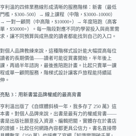
亨利溫的四條業務線形成清晰的服務階梯：新書（最低
門檻，$300–500）→ 線上課程（中階，$3000–10000）
→ 一對一顧問（中高階，$10000+）→ 年度陪跑（高客
單，$50000+）。每一階段對應不同的學習投入與商業需
求，讓不同預算與成熟度的讀者都能找到自己的入口。
對個人品牌教練來說，這種階梯式設計能大幅提高每位
讀者的長期價值——讀者可能從買書開始，半年後上
課，再過半年諮詢，最後進陪跑計畫。比起只賣單一課
程或單一顧問服務，階梯式設計讓客戶旅程能持續延
伸。
亮點 3：用新書當品牌權威的最高背書
亨利溫出版了《自媒體斜槓一年，我多存了 250 萬》這
本書。對個人品牌來說，出書是最有力的權威背書——
書是出版社願意投入資源、編輯把關，實體存在於書店
的證據，比起任何網路內容都更具公信力。書名直接帶
具體數字（250 萬）也呼應了官網「知識變現破千萬」