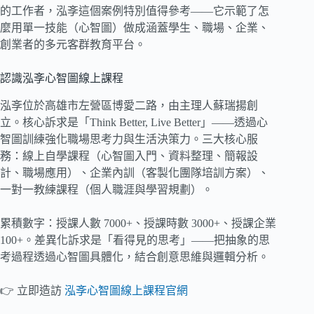
的工作者，泓斈這個案例特別值得參考——它示範了怎
麼用單一技能（心智圖）做成涵蓋學生、職場、企業、
創業者的多元客群教育平台。
認識泓斈心智圖線上課程
泓斈位於高雄市左營區博愛二路，由主理人蘇瑞揚創
立。核心訴求是「Think Better, Live Better」——透過心
智圖訓練強化職場思考力與生活決策力。三大核心服
務：線上自學課程（心智圖入門、資料整理、簡報設
計、職場應用）、企業內訓（客製化團隊培訓方案）、
一對一教練課程（個人職涯與學習規劃）。
累積數字：授課人數 7000+、授課時數 3000+、授課企業
100+。差異化訴求是「看得見的思考」——把抽象的思
考過程透過心智圖具體化，結合創意思維與邏輯分析。
👉 立即造訪
泓斈心智圖線上課程官網