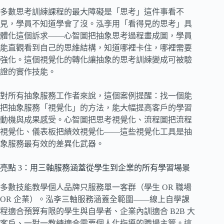
多數思考訓練課程的最大障礙是「思考」這件事看不
見，學員不知道學會了沒。泓斈用「看得見的思考」具
體化這個訴求——心智圖把抽象思考過程畫成圖，學員
能直觀看到自己的思維結構，知道哪裡卡住，哪裡需要
強化。這個視覺化的轉化讓抽象的思考訓練變成可被驗
證的實作技能。
對所有抽象服務工作者來說，這個案例提醒：找一個能
把抽象服務「視覺化」的方法，能大幅提高客戶的學習
動機與成果感受。心智圖把思考視覺化、流程圖把流程
視覺化、儀表板把績效視覺化——這些視覺化工具是抽
象服務最有效的差異化武器。
亮點 3：用三軸服務涵蓋從學生到企業的所有學習場景
多數技能教學個人品牌只服務單一客群（學生 OR 職場
OR 企業）。泓斈三軸服務涵蓋全範圍——線上自學課
程適合預算有限的學生與自學者、企業內訓適合 B2B 大
客戶、一對一教練適合需要個人化指導的職場主管。這